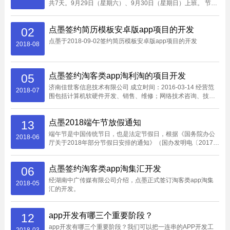
共7天。9月29日（星期六）、9月30日（星期日）上班。 节日
期间公司无人职守，如有紧急特殊情况可以拨打电话：400-61
66-025。
点墨签约简历模板安卓版app项目的开发
02
点墨于2018-09-02签约简历模板安卓版app项目的开发
2018-08
点墨签约淘客类app淘利淘的项目开发
05
济南佳世客信息技术有限公司 成立时间：2016-03-14 经营范
2018-07
围包括计算机软硬件开发、销售、维修；网络技术咨询、技术
服务；计算机网络工程；建筑智能化工程；通信工程；室内装
饰设...
点墨2018端午节放假通知
13
端午节是中国传统节日，也是法定节假日，根据《国务院办公
2018-06
厅关于2018年部分节假日安排的通知》（国办发明电〔2017〕
12号）精神，南京点墨网络科技有限公司具体安排如下：6月1
6日（星期六）至6月...
点墨签约淘客类app淘集汇开发
06
经湖南中广传媒有限公司介绍，点墨正式签订淘客类app淘集
2018-05
汇的开发。
app开发有哪三个重要阶段？
12
app开发有哪三个重要阶段？我们可以把一连串的APP开发工