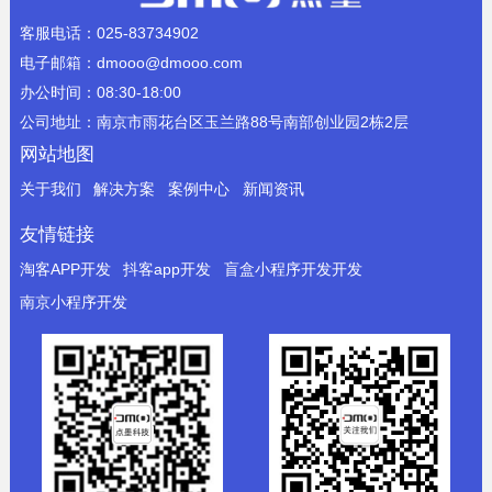
客服电话：025-83734902
电子邮箱：dmooo@dmooo.com
办公时间：08:30-18:00
公司地址：南京市雨花台区玉兰路88号南部创业园2栋2层
网站地图
关于我们
解决方案
案例中心
新闻资讯
友情链接
淘客APP开发
抖客app开发
盲盒小程序开发开发
南京小程序开发