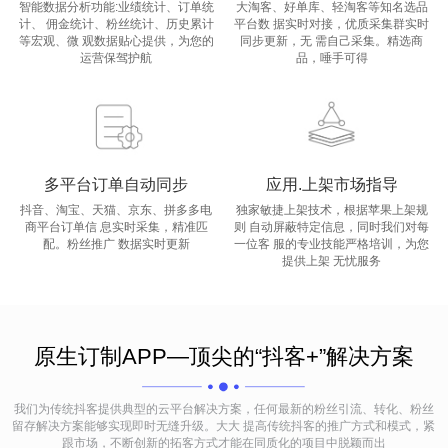
智能数据分析功能:业绩统计、订单统
大淘客、好单库、轻淘客等知名选品
计、 佣金统计、粉丝统计、历史累计
平台数 据实时对接，优质采集群实时
等宏观、微 观数据贴心提供，为您的
同步更新，无 需自己采集。精选商
运营保驾护航
品，唾手可得
多平台订单自动同步
应用.上架市场指导
抖音、淘宝、天猫、京东、拼多多电
独家敏捷上架技术，根据苹果上架规
商平台订单信 息实时采集，精准匹
则 自动屏蔽特定信息，同时我们对每
配。粉丝推广 数据实时更新
一位客 服的专业技能严格培训，为您
提供上架 无忧服务
原生订制APP—顶尖的“抖客+”解决方案
我们为传统抖客提供典型的云平台解决方案，任何最新的粉丝引流、转化、粉丝
留存解决方案能够实现即时无缝升级。大大 提高传统抖客的推广方式和模式，紧
跟市场，不断创新的拓客方式才能在同质化的项目中脱颖而出