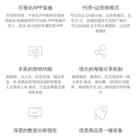
可视化APP装修
代理+运营商模式
所见即所得，个性化APP制作仅需使
可以自定义N级分销、运营商模式、花
用鼠标 拖拽操作即可完成! APP装修不
生日 记、高佣联盟等主流推广模式，
求人，灵活 设计您的专属抖客APP
可以自由组 合不同分佣逻辑，让运营
更随性
丰富的营销功能
强大的海报分享机制
疯抢榜、达人说、好货专场、精品单
邀请海报、邀请码、宝贝海报等一键
选、快 抢商品等营销活动时时更新。
分享至 微信、朋友圈、QQ等社交媒
人无我有人有 我优，打造全网最完善
体，终端用户识 别二维码进行闭环操
淘客系统
作
深度的数据分析报告
优质商品库一键采集